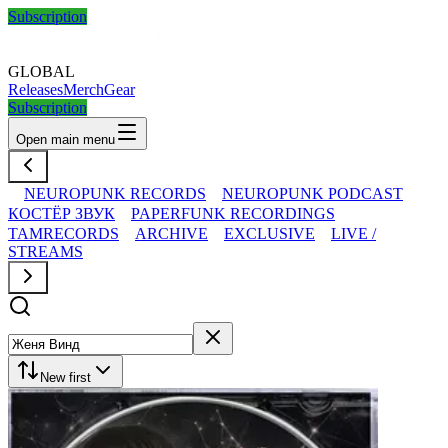
Subscription
GLOBAL
Releases
Merch
Gear
Subscription
Open main menu
NEUROPUNK RECORDS
NEUROPUNK PODCAST
КОСТЁР ЗВУК
PAPERFUNK RECORDINGS
TAMRECORDS
ARCHIVE
EXCLUSIVE
LIVE /
STREAMS
New first