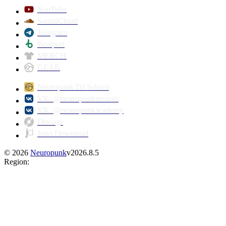
YouTube
SoundCloud
Telegram
Beatport
MERCH
GEAR
Neuropunk DJ School
VK: @neuropunkrecords
VK: @neuropunkacademy
Discogs
Juno Download
©
2026
Neuropunk
v
2026.8.5
Region
: