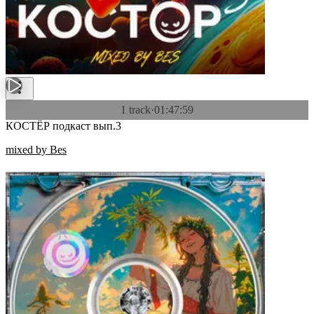
1 track
·
01:47:59
КОСТЁР подкаст вып.3
mixed by Bes