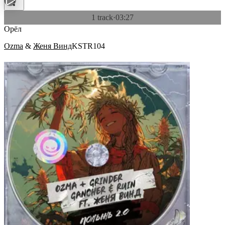
1 track
·
03:27
Орёл
Ozma
&
Женя Винд
KSTR104