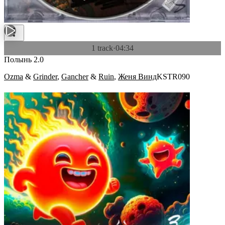
1 track
·
04:34
Полынь 2.0
Ozma
&
Grinder
,
Gancher
&
Ruin
,
Женя Винд
KSTR090