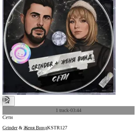
1 track
·
03:44
Сети
Grinder
&
Женя Винд
KSTR127