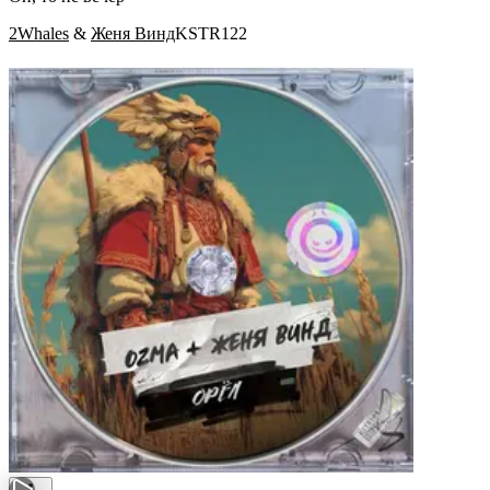
2Whales
&
Женя Винд
KSTR122