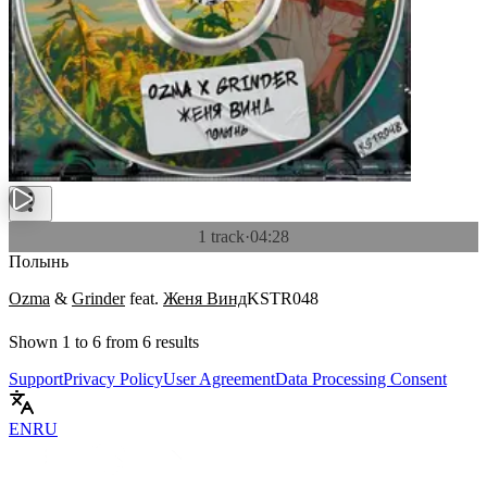
1 track
·
04:28
Полынь
Ozma
&
Grinder
feat.
Женя Винд
KSTR048
Shown
1
to
6
from
6
results
Support
Privacy Policy
User Agreement
Data Processing Consent
EN
RU