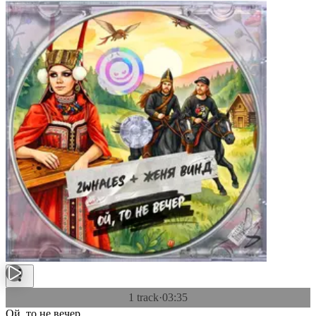
1 track
·
03:35
Ой, то не вечер