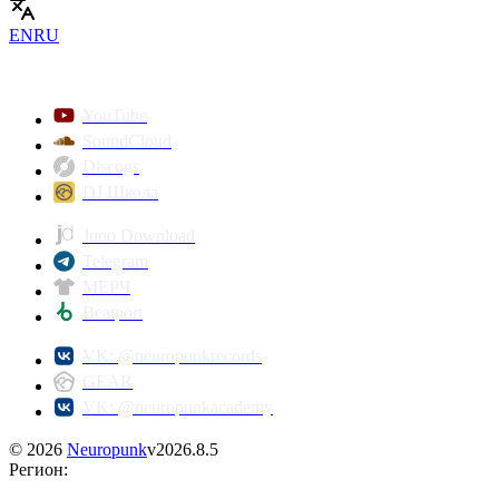
EN
RU
YouTube
SoundCloud
Discogs
DJ Школа
Juno Download
Telegram
МЕРЧ
Beatport
VK: @neuropunkrecords
GEAR
VK: @neuropunkacademy
©
2026
Neuropunk
v
2026.8.5
Регион
: