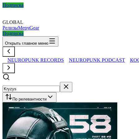
Подписка
GLOBAL
Релизы
Мерч
Gear
Подписка
Открыть главное меню
NEUROPUNK RECORDS
NEUROPUNK PODCAST
КО
По релевантности